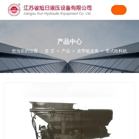
产品中心
您当前的位置 ： 首 页
产品
皮带输送类
带式给料机
>
>
>