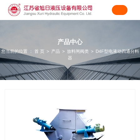
产品中心
您当前的位置 ： 首 页
产品
放料闸阀类
D4F型电液动四通分料
>
>
>
器