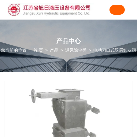
产品中心
您当前的位置 ： 首 页
产品
通风除尘类
电动刀口式双层卸灰阀
>
>
>